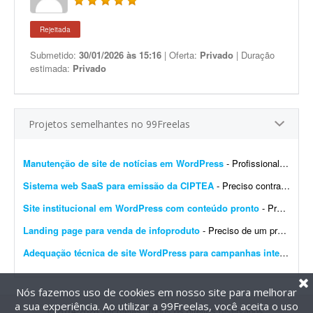
Rejeitada
Submetido:
30/01/2026 às 15:16
| Oferta:
Privado
| Duração
estimada:
Privado
Projetos semelhantes no 99Freelas
Manutenção de site de notícias em WordPress
- Profissional para realizar manutenção, configuração de automações, melhoria visual e atualização de site de notícias em WordPress. At...
Sistema web SaaS para emissão da CIPTEA
- Preciso contratar um desenvolvedor ou equipe para criar um sistema web (SaaS multi-tenant) voltado para a emissão digital da CIPTEA (Carteira de Identificação da Pessoa com Tra...
Site institucional em WordPress com conteúdo pronto
- Preciso de um desenvolvedor WordPress para criar um site institucional simples, de aproximadamente 5 páginas (Home). - O projeto é cultural (Cuidadores da Memória - Encontro R...
Landing page para venda de infoproduto
- Preciso de um profissional que crie uma landing page com foco em conversão para um infoproduto. A página deve ter conteúdo e layout focados em vendas, com elementos que incent...
Adequação técnica de site WordPress para campanhas internacionais
Nós fazemos uso de cookies em nosso site para melhorar
a sua experiência. Ao utilizar a 99Freelas, você aceita o uso
@2014-2026 99Freelas. Todos os direitos reservados.