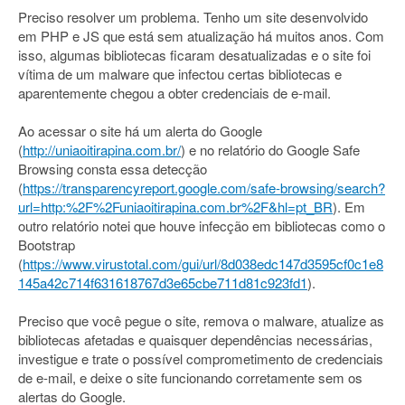
Preciso resolver um problema. Tenho um site desenvolvido
em PHP e JS que está sem atualização há muitos anos. Com
isso, algumas bibliotecas ficaram desatualizadas e o site foi
vítima de um malware que infectou certas bibliotecas e
aparentemente chegou a obter credenciais de e-mail.
Ao acessar o site há um alerta do Google
(
http://uniaoitirapina.com.br/
) e no relatório do Google Safe
Browsing consta essa detecção
(
https://transparencyreport.google.com/safe-browsing/search?
url=http:%2F%2Funiaoitirapina.com.br%2F&hl=pt_BR
). Em
outro relatório notei que houve infecção em bibliotecas como o
Bootstrap
(
https://www.virustotal.com/gui/url/8d038edc147d3595cf0c1e8
145a42c714f631618767d3e65cbe711d81c923fd1
).
Preciso que você pegue o site, remova o malware, atualize as
bibliotecas afetadas e quaisquer dependências necessárias,
investigue e trate o possível comprometimento de credenciais
de e-mail, e deixe o site funcionando corretamente sem os
alertas do Google.