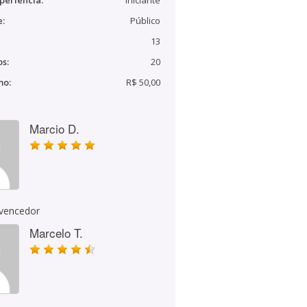
periência:
Iniciante
e:
Público
13
s:
20
mo:
R$ 50,00
Marcio D.
 vencedor
Marcelo T.