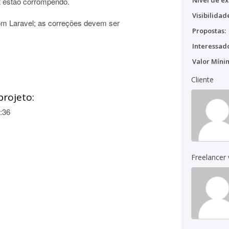
Nível de ex
t estão corrompendo.
Visibilidad
m Laravel; as correções devem ser
Propostas:
Interessado
Valor Míni
Cliente
projeto:
:36
Freelancer