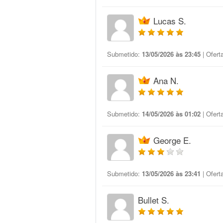
Lucas S.
Submetido:
13/05/2026 às 23:45
| Ofert
Ana N.
Submetido:
14/05/2026 às 01:02
| Ofert
George E.
Submetido:
13/05/2026 às 23:41
| Ofert
Bullet S.