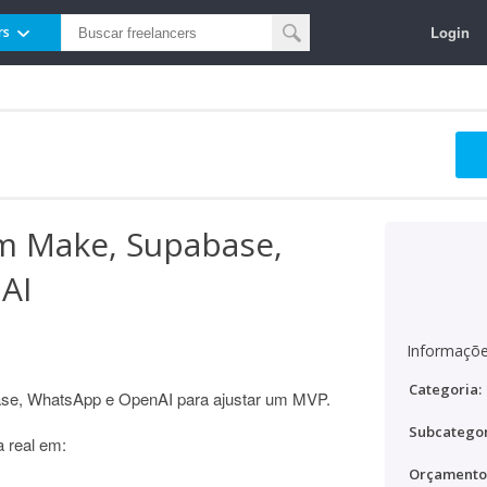
Login
rs
m Make, Supabase,
AI
Informaçõe
Categoria:
ase, WhatsApp e OpenAI para ajustar um MVP.
Subcategor
a real em:
Orçamento