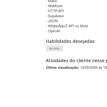
- Make
- Webhook
- HTTP/API
- Supabase
- JSON
- WhatsApp/Z-API ou Meta
- OpenAI
Habilidades desejadas:
Ab Initio
Atividades do cliente nesse 
Última visualização:
14/05/2026 às 19