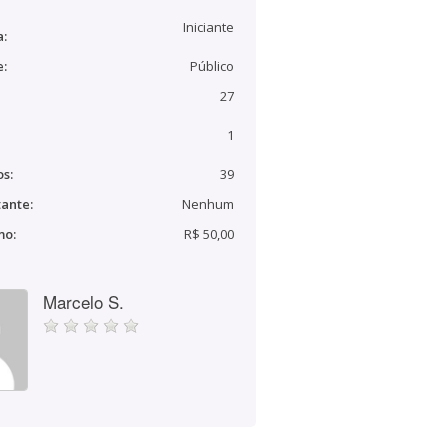
Iniciante
a:
e:
Público
27
1
s:
39
ante:
Nenhum
mo:
R$ 50,00
Marcelo S.