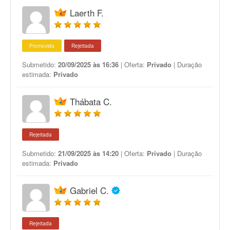
Laerth F.
Promovida
Rejeitada
Submetido:
20/09/2025 às 16:36
| Oferta:
Privado
| Duração
estimada:
Privado
Thábata C.
Rejeitada
Submetido:
21/09/2025 às 14:20
| Oferta:
Privado
| Duração
estimada:
Privado
Gabriel C.
Rejeitada