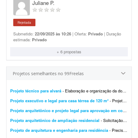
Juliane P.
Rejeitada
Submetido:
22/09/2025 às 10:26
| Oferta:
Privado
| Duração
estimada:
Privado
+ 6 propostas
Projetos semelhantes no 99Freelas
Projeto técnico para alvará
- Elaboração e organização da documentação para alvará de construção, regularização do imóvel, emissão de ha...
Projeto executivo e legal para casa térrea de 120 m²
- Projeto executivo e legal para casa térrea de 120 m². Escopo: - Plantas, cortes e elevações em escala 1:50 (arquivos DWG e PDF) - Modelo 3D atualizado (já existe ...
Projeto arquitetônico e projeto legal para aprovação em condomínio
Projeto arquitetônico de ampliação residencial
- Solicitação de projeto de ampliação residencial Gostaria de um projeto para ampliação da minha casa. O que desejo: - Construção de 1 su&ia...
Projeto de arquitetura e engenharia para residência
- Preciso de um projeto de arquitetura para uma casa de, no máximo, 150 metros quadrados, com aproximadamente a seguinte distribuição: - 4 suítes - 1 sala - 1 cozinha - 1...