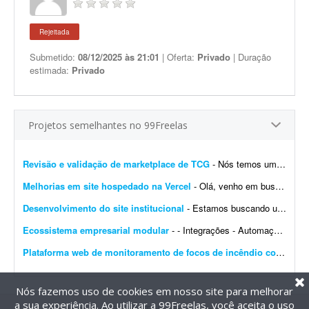
Rejeitada
Submetido:
08/12/2025 às 21:01
| Oferta:
Privado
| Duração
estimada:
Privado
Projetos semelhantes no 99Freelas
Revisão e validação de marketplace de TCG
- Nós temos um site de marketplace de TCG (trading card game) chamado Capital Collectibles e gostaria de um programador front-end e back-end para nos ajudar a revisar a estrutura e validar a p...
Melhorias em site hospedado na Vercel
- Olá, venho em busca de um profissional que entenda de Vercel. Gostaria de fazer alterações e melhorias no meu site. Já tenho muitas páginas que consigo editar, m...
Desenvolvimento do site institucional
- Estamos buscando um web designer/desenvolvedor para criar o novo site institucional da BonaFruta Sorvetes. Nossa principal referência de experiência, qualidade visual, navegaç&a...
Ecossistema empresarial modular
- - Integrações - Automações - Configuração de servidor - Criação de ferramentas Exemplo de trabalho: Configuração de VPS, scrap...
Plataforma web de monitoramento de focos de incêndio com mapa interativo
Nós fazemos uso de cookies em nosso site para melhorar
a sua experiência. Ao utilizar a 99Freelas, você aceita o uso