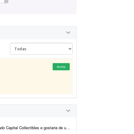
Aceita
nd e back-end para nos ajudar a revisar a estrutura e validar a p...