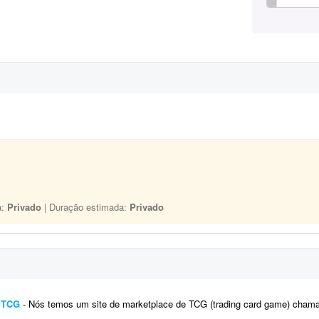
a:
Privado
| Duração estimada:
Privado
e TCG
- Nós temos um site de marketplace de TCG (trading card game) chamado Capital Collectibles e gostaria de um programador front-e