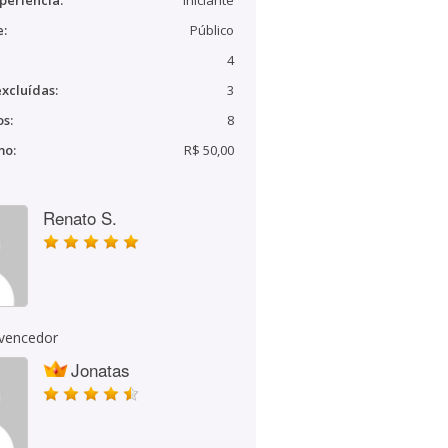
periência:
Iniciante
e:
Público
4
xcluídas:
3
s:
8
mo:
R$ 50,00
Renato S.
 vencedor
Jonatas