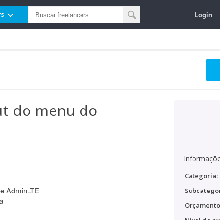
Login
rs
out do menu do
Informaçõe
Categoria:
ade AdminLTE
Subcategor
ma
Orçamento