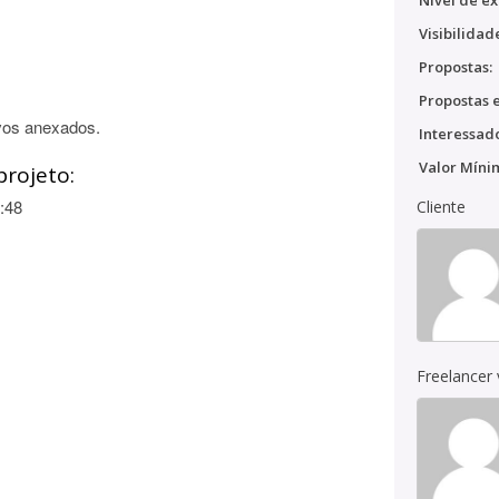
Nível de ex
Visibilidad
Propostas:
Propostas e
vos anexados.
Interessado
Valor Míni
projeto:
:48
Cliente
Freelancer