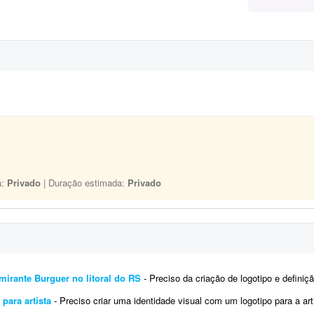
a:
Privado
| Duração estimada:
Privado
lmirante Burguer no litoral do RS
- Preciso da criação de logotipo e definição de tipografias, cores, etc., relaciona
 para artista
- Preciso criar uma identidade visual com um logotipo para a artista Brenda Rossetti. O projeto deve ser reali