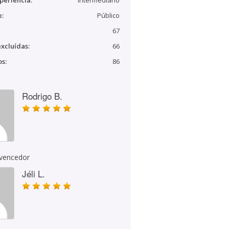
periência:
Intermediário
e:
Público
67
xcluídas:
66
s:
86
Rodrigo B.
 vencedor
Jéli L.