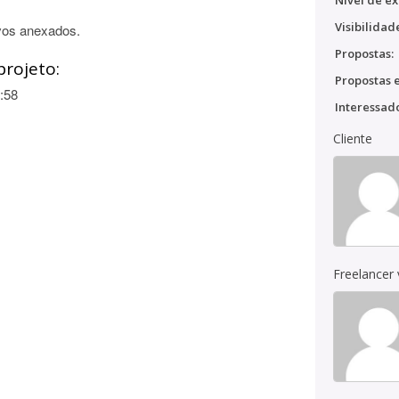
Nível de ex
Visibilidad
vos anexados.
Propostas:
projeto:
Propostas e
:58
Interessado
Cliente
Freelancer