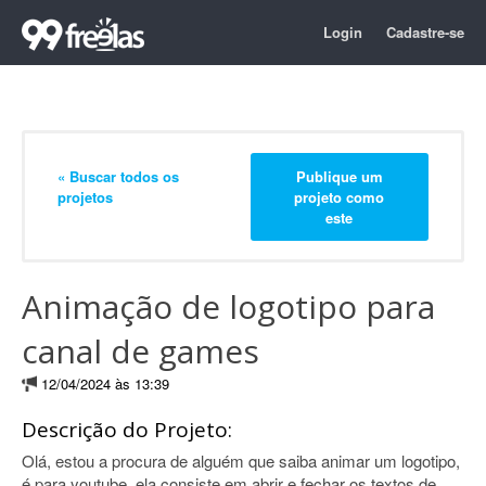
Login
Cadastre-se
« Buscar todos os
Publique um
projetos
projeto como
este
Animação de logotipo para
canal de games
12/04/2024 às 13:39
Descrição do Projeto:
Olá, estou a procura de alguém que saiba animar um logotipo,
é para youtube, ela consiste em abrir e fechar os textos de