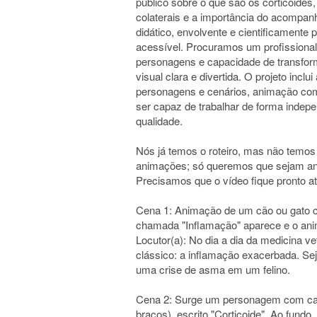
público sobre o que são os corticoides,
colaterais e a importância do acompan
didático, envolvente e cientificamente
acessível. Procuramos um profissiona
personagens e capacidade de transfor
visual clara e divertida. O projeto inclu
personagens e cenários, animação comp
ser capaz de trabalhar de forma indepen
qualidade.
Nós já temos o roteiro, mas não temos
animações; só queremos que sejam anim
Precisamos que o vídeo fique pronto até
Cena 1: Animação de um cão ou gato c
chamada "Inflamação" aparece e o anima
Locutor(a): No dia a dia da medicina v
clássico: a inflamação exacerbada. Se
uma crise de asma em um felino.
Cena 2: Surge um personagem com capa
braços), escrito "Corticoide". Ao fundo