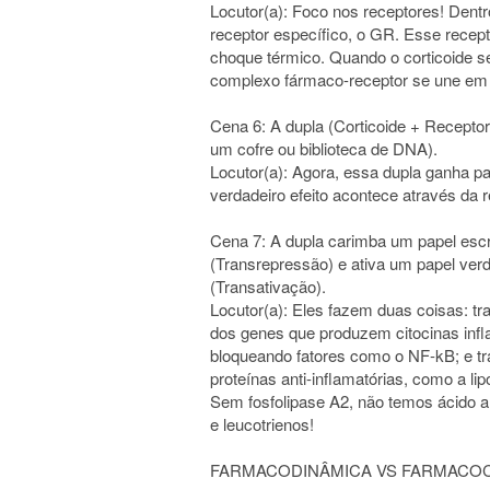
Locutor(a): Foco nos receptores! Dentro
receptor específico, o GR. Esse recepto
choque térmico. Quando o corticoide se
complexo fármaco-receptor se une em 
Cena 6: A dupla (Corticoide + Receptor
um cofre ou biblioteca de DNA).
Locutor(a): Agora, essa dupla ganha pas
verdadeiro efeito acontece através da 
Cena 7: A dupla carimba um papel esc
(Transrepressão) e ativa um papel verde
(Transativação).
Locutor(a): Eles fazem duas coisas: t
dos genes que produzem citocinas infla
bloqueando fatores como o NF-kB; e tr
proteínas anti-inflamatórias, como a lip
Sem fosfolipase A2, não temos ácido ar
e leucotrienos!
FARMACODINÂMICA VS FARMACOCINÉ