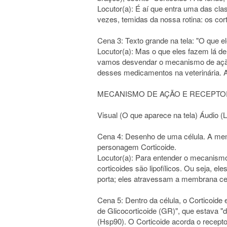
Locutor(a): É aí que entra uma das cl
vezes, temidas da nossa rotina: os cort
Cena 3: Texto grande na tela: "O que 
Locutor(a): Mas o que eles fazem lá de
vamos desvendar o mecanismo de ação,
desses medicamentos na veterinária. Ap
MECANISMO DE AÇÃO E RECEPTORES: 
Visual (O que aparece na tela) Áudio (L
Cena 4: Desenho de uma célula. A memb
personagem Corticoide.
Locutor(a): Para entender o mecanism
corticoides são lipofílicos. Ou seja, e
porta; eles atravessam a membrana celu
Cena 5: Dentro da célula, o Corticoi
de Glicocorticoide (GR)", que estava "
(Hsp90). O Corticoide acorda o recept