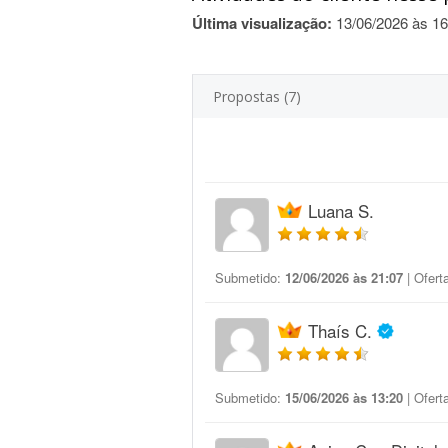
Última visualização:
13/06/2026 às 16
Propostas (7)
Luana S.
Submetido:
12/06/2026 às 21:07
| Ofert
Thaís C.
Submetido:
15/06/2026 às 13:20
| Ofert