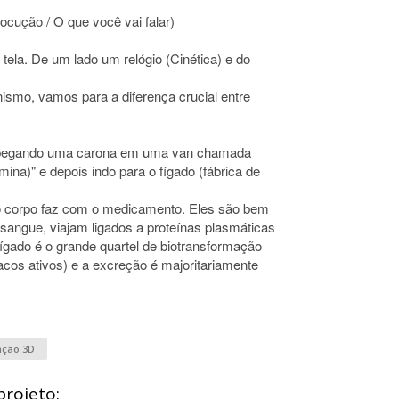
ocução / O que você vai falar)
tela. De um lado um relógio (Cinética) e do
nismo, vamos para a diferença crucial entre
 pegando uma carona em uma van chamada
mina)" e depois indo para o fígado (fábrica de
 o corpo faz com o medicamento. Eles são bem
o sangue, viajam ligados a proteínas plasmáticas
fígado é o grande quartel de biotransformação
cos ativos) e a excreção é majoritariamente
ção 3D
projeto: