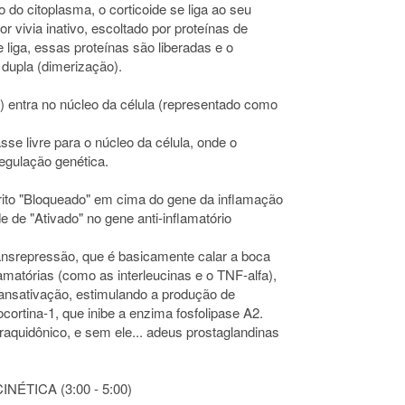
 do citoplasma, o corticoide se liga ao seu
r vivia inativo, escoltado por proteínas de
 liga, essas proteínas são liberadas e o
dupla (dimerização).
) entra no núcleo da célula (representado como
se livre para o núcleo da célula, onde o
regulação genética.
rito "Bloqueado" em cima do gene da inflamação
 de "Ativado" no gene anti-inflamatório
ransrepressão, que é basicamente calar a boca
matórias (como as interleucinas e o TNF-alfa),
ansativação, estimulando a produção de
ocortina-1, que inibe a enzima fosfolipase A2.
aquidônico, e sem ele... adeus prostaglandinas
TICA (3:00 - 5:00)