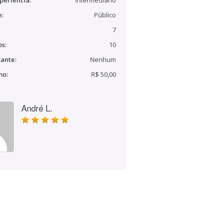
periência:
Intermediário
e:
Público
7
s:
10
ante:
Nenhum
mo:
R$ 50,00
André L.