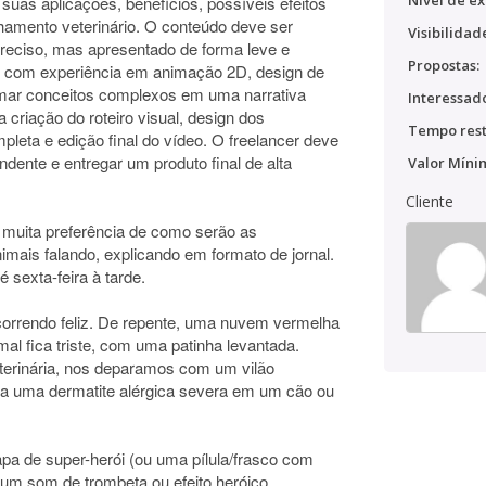
Nível de ex
 suas aplicações, benefícios, possíveis efeitos
hamento veterinário. O conteúdo deve ser
Visibilidad
 preciso, mas apresentado de forma leve e
Propostas:
l com experiência em animação 2D, design de
mar conceitos complexos em uma narrativa
Interessado
i a criação do roteiro visual, design dos
Tempo rest
leta e edição final do vídeo. O freelancer deve
dente e entregar um produto final de alta
Valor Míni
Cliente
 muita preferência de como serão as
ais falando, explicando em formato de jornal.
 sexta-feira à tarde.
orrendo feliz. De repente, uma nuvem vermelha
l fica triste, com uma patinha levantada.
eterinária, nos deparamos com um vilão
ja uma dermatite alérgica severa em um cão ou
 de super-herói (ou uma pílula/frasco com
, um som de trombeta ou efeito heróico.