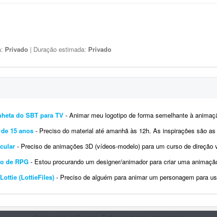
a:
Privado
| Duração estimada:
Privado
nheta do SBT para TV
- Animar meu logotipo de forma semelhante à animação do SBT, 
 de 15 anos
- Preciso do material até amanhã às 12h. As inspirações são as seguintes: - https://vt.tiktok.com/Z
icular
- Preciso de animações 3D (vídeos-modelo) para um curso de direção veicular (câmbio manual), reali
to de RPG
- Estou procurando um designer/animador para criar uma animação de 2 a 3 minutos com personagens fictícios para s
ttie (LottieFiles)
- Preciso de alguém para animar um personagem para uso em um projeto. Preciso do arquivo com fundo transparente,