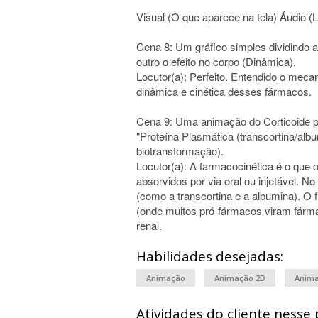
Visual (O que aparece na tela) Áudio (L
Cena 8: Um gráfico simples dividindo a 
outro o efeito no corpo (Dinâmica).
Locutor(a): Perfeito. Entendido o meca
dinâmica e cinética desses fármacos.
Cena 9: Uma animação do Corticoide
"Proteína Plasmática (transcortina/albu
biotransformação).
Locutor(a): A farmacocinética é o que
absorvidos por via oral ou injetável. N
(como a transcortina e a albumina). O 
(onde muitos pró-fármacos viram fárma
renal.
Habilidades desejadas:
Animação
Animação 2D
Anima
Atividades do cliente nesse 