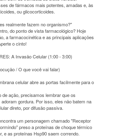
asses de fármacos mais potentes, amadas e, às
icoides, ou glicocorticoides.
eles realmente fazem no organismo?"
ntro, do ponto de vista farmacológico? Hoje
 a farmacocinética e as principais aplicações
erte o cinto!
A Invasão Celular (1:00 - 3:00)
ocução / O que você vai falar)
rana celular abre as portas facilmente para o
o de ação, precisamos lembrar que os
les adoram gordura. Por isso, eles não batem na
lar direto, por difusão passiva.
de encontra um personagem chamado "Receptor
dormindo" preso a proteínas de choque térmico
or, e as proteínas Hsp90 saem correndo.