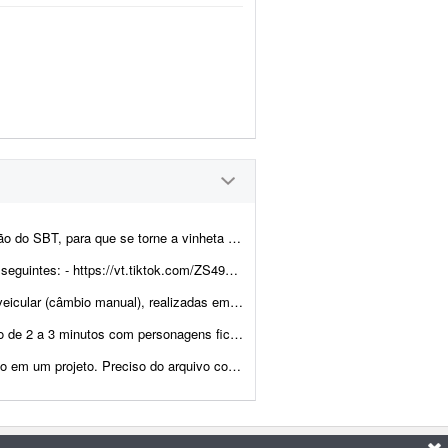
para que se torne a vinheta principal da TV.
S49N9UdG/ - https://vt.tiktok.com/ZS49NsGdu/ - https://vt...
zadas em Unreal Engine com MetaHuman. Os vídeos mostr...
er exibida durante um evento privado de um pequeno grupo de RPG. ...
 de preferência no formato Lottie, usando o site https://lottiefiles.com p...