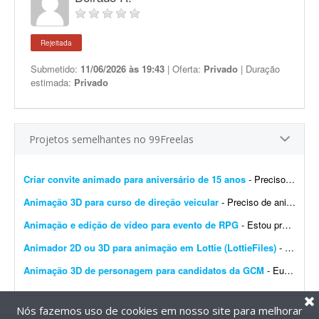
Rejeitada
Submetido:
11/06/2026 às 19:43
| Oferta:
Privado
| Duração
estimada:
Privado
Projetos semelhantes no 99Freelas
Criar convite animado para aniversário de 15 anos
- Preciso do material até amanhã às 12h. As inspirações são as seguintes: - https://vt.tiktok.com/ZS49N9UdG/ - https://vt.tiktok.com/ZS49NsGdu/ - https://vt...
Animação 3D para curso de direção veicular
- Preciso de animações 3D (vídeos-modelo) para um curso de direção veicular (câmbio manual), realizadas em Unreal Engine com MetaHuman. Os vídeos mostr...
Animação e edição de vídeo para evento de RPG
- Estou procurando um designer/animador para criar uma animação de 2 a 3 minutos com personagens fictícios para ser exibida durante um evento privado de um pequeno grupo de RPG. ...
Animador 2D ou 3D para animação em Lottie (LottieFiles)
- Preciso de alguém para animar um personagem para uso em um projeto. Preciso do arquivo com fundo transparente, de preferência no formato Lottie, usando o site https://lottiefiles.com p...
Animação 3D de personagem para candidatos da GCM
- Eu já tenho a imagem do personagem, o cenário e o roteiro. Preciso que crie uma animação 3D deste personagem falando para o público, voltada aos candidatos da GCM.
Nós fazemos uso de cookies em nosso site para melhorar