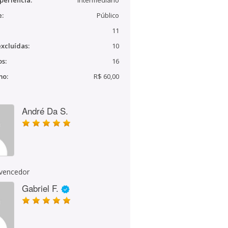
periência:
Intermediário
e:
Público
11
xcluídas:
10
s:
16
mo:
R$ 60,00
André Da S.
 vencedor
Gabriel F.