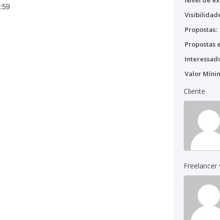
Nível de ex
:59
Visibilidad
Propostas:
Propostas e
Interessado
Valor Míni
Cliente
Freelancer