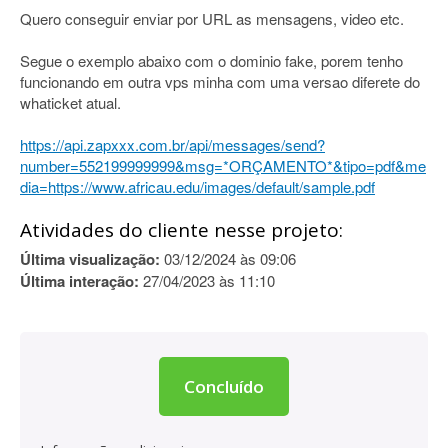
Quero conseguir enviar por URL as mensagens, video etc.
Segue o exemplo abaixo com o dominio fake, porem tenho
funcionando em outra vps minha com uma versao diferete do
whaticket atual.
https://api.zapxxx.com.br/api/messages/send?
number=552199999999&msg=*ORÇAMENTO*&tipo=pdf&me
dia=https://www.africau.edu/images/default/sample.pdf
Atividades do cliente nesse projeto:
Última visualização:
03/12/2024 às 09:06
Última interação:
27/04/2023 às 11:10
Concluído