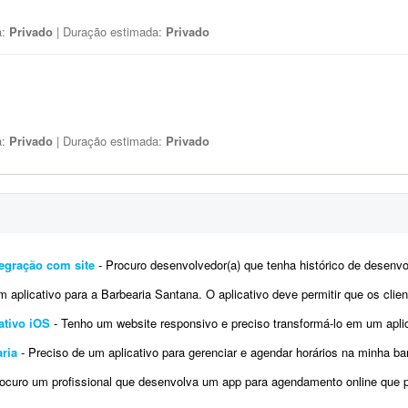
a:
Privado
| Duração estimada:
Privado
a:
Privado
| Duração estimada:
Privado
egração com site
- Procuro desenvolvedor(a) que tenha histórico de desenvolvimento de aplicativos publicados na Google Play e n
icativo para a Barbearia Santana. O aplicativo deve permitir que os clientes escolham o serviço, veja
ativo iOS
- Tenho um website responsivo e preciso transformá-lo em um aplicativo para
ria
- Preciso de um aplicativo para gerenciar e agendar horários na minha barbearia. Já tenho um site, 
curo um profissional que desenvolva um app para agendamento online que permite pagamento direto 