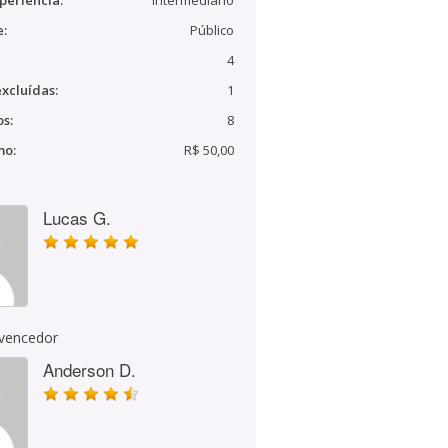
periência:
Intermediário
e:
Público
4
xcluídas:
1
s:
8
mo:
R$ 50,00
Lucas G.
 vencedor
Anderson D.