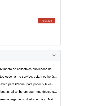
Rejeitada
a App Store. Preciso de experiência comprovada e, se possível, que e...
m os horários disponíveis, façam agendamento onlin...
 iPhone, para poder publicá-lo na App Store.
mas desejo um aplicativo específico para agendamentos.
pelo app. Mais detalhes após a assinatura da NDA.