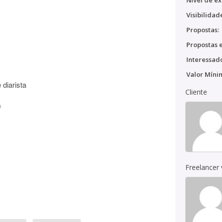
Nível de ex
Visibilidad
Propostas:
Propostas e
Interessado
Valor Míni
 diarista
Cliente
)
Freelancer