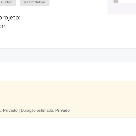
Flutter
React Native
projeto:
:11
a:
Privado
| Duração estimada:
Privado