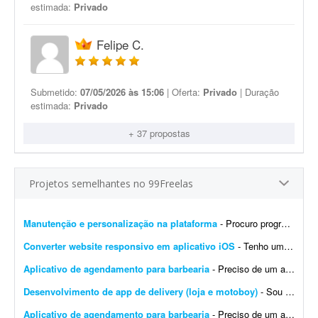
estimada:
Privado
Felipe C.
Submetido:
07/05/2026 às 15:06
| Oferta:
Privado
| Duração
estimada:
Privado
+ 37 propostas
Projetos semelhantes no 99Freelas
Manutenção e personalização na plataforma
- Procuro programador com experiência comprovada na plataforma GPSWOX. O trabalho consiste em realizar manutenção, correções, personalizações e atualiz...
Converter website responsivo em aplicativo iOS
- Tenho um website responsivo e preciso transformá-lo em um aplicativo para iPhone, para poder publicá-lo na App Store.
Aplicativo de agendamento para barbearia
- Preciso de um aplicativo para gerenciar e agendar horários na minha barbearia. Já tenho um site, mas desejo um aplicativo específico para agendamentos.
Desenvolvimento de app de delivery (loja e motoboy)
- Sou subgerente de pizzaria há mais de 6 anos, conheço todos os detalhes e problemas reais do serviço. Preciso criar um sistema prático com interface simples, letras gran...
Aplicativo de agendamento para barbearia
- Preciso de um aplicativo para agendamento da minha barbearia. Já tenho um site, mas preciso mesmo de um aplicativo.