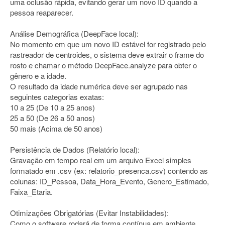
uma oclusão rápida, evitando gerar um novo ID quando a
pessoa reaparecer.
Análise Demográfica (DeepFace local):
No momento em que um novo ID estável for registrado pelo
rastreador de centroides, o sistema deve extrair o frame do
rosto e chamar o método DeepFace.analyze para obter o
gênero e a idade.
O resultado da idade numérica deve ser agrupado nas
seguintes categorias exatas:
10 a 25 (De 10 a 25 anos)
25 a 50 (De 26 a 50 anos)
50 mais (Acima de 50 anos)
Persistência de Dados (Relatório local):
Gravação em tempo real em um arquivo Excel simples
formatado em .csv (ex: relatorio_presenca.csv) contendo as
colunas: ID_Pessoa, Data_Hora_Evento, Genero_Estimado,
Faixa_Etaria.
Otimizações Obrigatórias (Evitar Instabilidades):
Como o software rodará de forma contínua em ambiente