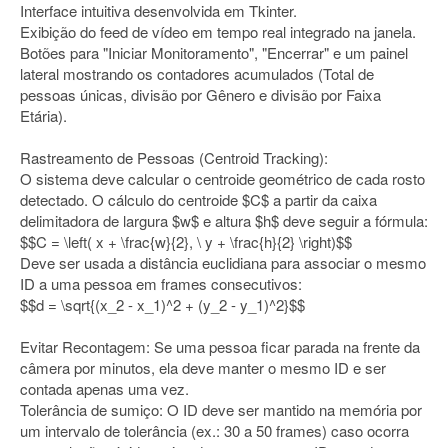
Interface intuitiva desenvolvida em Tkinter.
Exibição do feed de vídeo em tempo real integrado na janela.
Botões para "Iniciar Monitoramento", "Encerrar" e um painel
lateral mostrando os contadores acumulados (Total de
pessoas únicas, divisão por Gênero e divisão por Faixa
Etária).
Rastreamento de Pessoas (Centroid Tracking):
O sistema deve calcular o centroide geométrico de cada rosto
detectado. O cálculo do centroide $C$ a partir da caixa
delimitadora de largura $w$ e altura $h$ deve seguir a fórmula:
$$C = \left( x + \frac{w}{2}, \ y + \frac{h}{2} \right)$$
Deve ser usada a distância euclidiana para associar o mesmo
ID a uma pessoa em frames consecutivos:
$$d = \sqrt{(x_2 - x_1)^2 + (y_2 - y_1)^2}$$
Evitar Recontagem: Se uma pessoa ficar parada na frente da
câmera por minutos, ela deve manter o mesmo ID e ser
contada apenas uma vez.
Tolerância de sumiço: O ID deve ser mantido na memória por
um intervalo de tolerância (ex.: 30 a 50 frames) caso ocorra