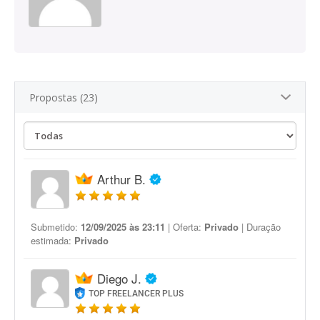
Propostas (23)
Arthur B.
Submetido:
12/09/2025 às 23:11
| Oferta:
Privado
| Duração
estimada:
Privado
Diego J.
TOP FREELANCER PLUS