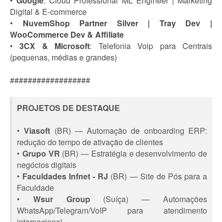
•
Google
: Cloud Professional ML Engineer | Marketing
Digital & E-commerce
•
NuvemShop Partner Silver | Tray Dev |
WooCommerce Dev & Affiliate
•
3CX & Microsoft
: Telefonia Voip para Centrais
(pequenas, médias e grandes)
##################
PROJETOS DE DESTAQUE
•
Viasoft
(BR) — Automação de onboarding ERP:
redução do tempo de ativação de clientes
•
Grupo VR
(BR) — Estratégia e desenvolvimento de
negócios digitais
•
Faculdades Infnet - RJ
(BR) — Site de Pós para a
Faculdade
•
Wsur Group
(Suíça) — Automações
WhatsApp/Telegram/VoIP para atendimento
internacional