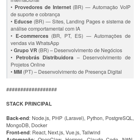
•
Provedores de Internet
(BR) — Automação VoIP
de suporte e cobrança
•
Educse
(BR) — Sites, Landing Pages e sistema de
análise comportamental com IA
•
E-commerces
(BR, PT, ES) — Automações de
vendas via WhatsApp
•
Grupo VR
(BR) – Desenvolvimento de Negócios
•
Petrobrás Distribuidora
– Desenvolvimento de
Projetos Online
•
MM
(PT) – Desenvolvimento de Presença Digital
##################
STACK PRINCIPAL
Back-end
: Node.js, PHP (Laravel), Python, PostgreSQL,
MongoDB, Docker
Front-end
: React, Next.js, Vue.js, Tailwind
Automação
: OpenClaw, Hermes, Claude Code, N8N,