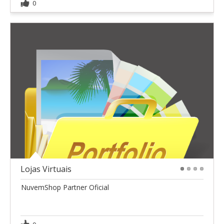
0
Lojas Virtuais
1
2
3
4
NuvemShop Partner Oficial