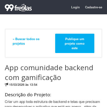
Login
Cadastre-se
« Buscar todos os
Publique um
projetos
projeto como
este
App comunidade backend
com gamificação
15/03/2026 às 13:54
Descrição do Projeto:
Criar um app toda estrutura de backend e telas que precisam
para desenvolver o aplicativo que está em anexo , além da