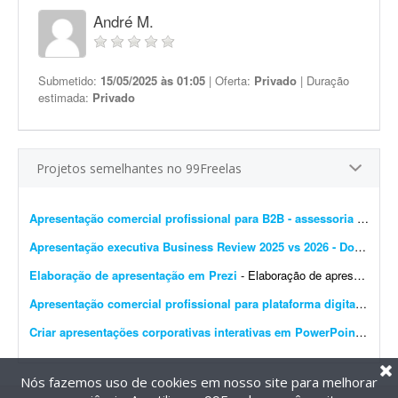
André M.
Submetido:
15/05/2025 às 01:05
| Oferta:
Privado
| Duração
estimada:
Privado
Projetos semelhantes no 99Freelas
Apresentação comercial profissional para B2B - assessoria de marketplace
Apresentação executiva Business Review 2025 vs 2026 - Dolce & Gabbana
Elaboração de apresentação em Prezi
- Elaboração de apresentação em Prezi. O que será disponibilizado para você? 1. Você terá acesso a um arquivo com os tópicos da apresenta...
Apresentação comercial profissional para plataforma digital
- Preci
Criar apresentações corporativas interativas em PowerPoint
- Preci
Nós fazemos uso de cookies em nosso site para melhorar