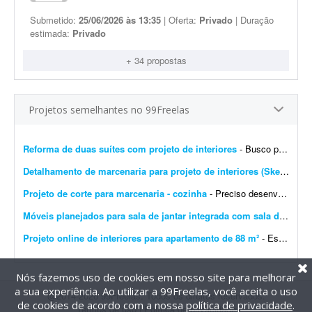
Submetido:
25/06/2026 às 13:35
| Oferta:
Privado
| Duração
estimada:
Privado
+ 34 propostas
Projetos semelhantes no 99Freelas
Reforma de duas suítes com projeto de interiores
- Busco profissional de arquitetura ou design de interiores para elaborar o projeto executivo completo da reforma de duas suítes e do ambiente integrado de estar e jantar, com dimensões...
Detalhamento de marcenaria para projeto de interiores (SketchUp)
Projeto de corte para marcenaria - cozinha
- Preciso desenvolver o projeto de móveis da minha casa. Espero que o profissional proponha soluções baseadas nas medidas do ambiente e gere um projeto de corte compatível...
Móveis planejados para sala de jantar integrada com sala de TV
- Q
Projeto online de interiores para apartamento de 88 m²
- Estou em busca de um(a) designer de interiores ou arquiteto(a) para me auxiliar em um projeto online de atualização do meu apartamento. O imóvel tem 88 m² e já est...
Nós fazemos uso de cookies em nosso site para melhorar
a sua experiência. Ao utilizar a 99Freelas, você aceita o uso
@2014-2026 99Freelas. Todos os direitos reservados.
de cookies de acordo com a nossa
política de privacidade
.
Termos de uso
|
Política de privacidade