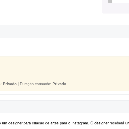
a:
Privado
| Duração estimada:
Privado
 designer para criação de artes para o Instagram. O designer receberá um calendário editorial já pronto