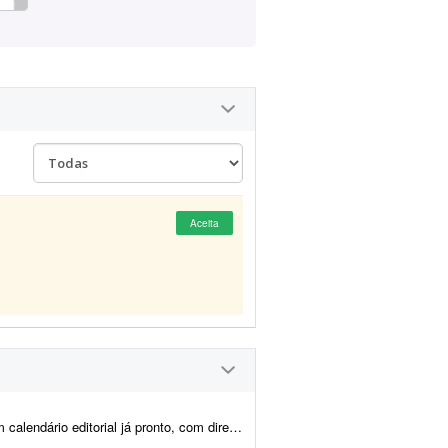
Aceita
, com direcionamento de headlines, subheadlines e ...