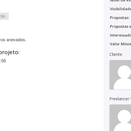
Nível de ex
Visibilidad
CS5
Propostas:
Propostas e
Interessado
vos anexados.
Valor Míni
projeto:
Cliente
:56
Freelancer