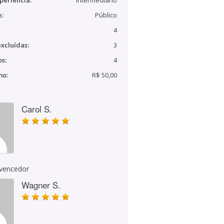
periência:
Intermediário
e:
Público
4
xcluídas:
3
s:
4
mo:
R$ 50,00
Carol S.
 vencedor
Wagner S.