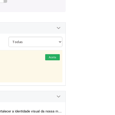
Aceita
possuímos um logotipo e uma identidade visual definida, porém queremos elevar o n...