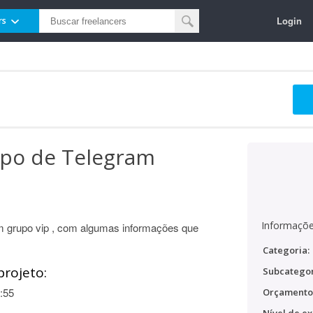
Login
rs
upo de Telegram
Informaçõe
m grupo vip , com algumas informações que
Categoria:
projeto:
Subcategor
:55
Orçamento