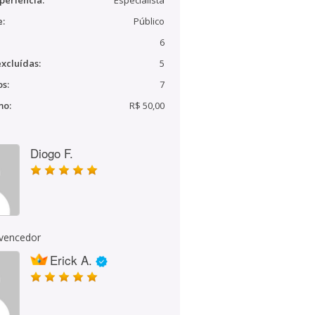
periência:
Especialista
e:
Público
6
xcluídas:
5
s:
7
mo:
R$ 50,00
Diogo F.
 vencedor
Erick A.