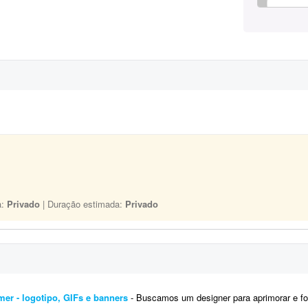
a:
Privado
| Duração estimada:
Privado
mer - logotipo, GIFs e banners
- Buscamos um designer para aprimorar e fortalecer a identidade visual da nossa marca gamer. Já 