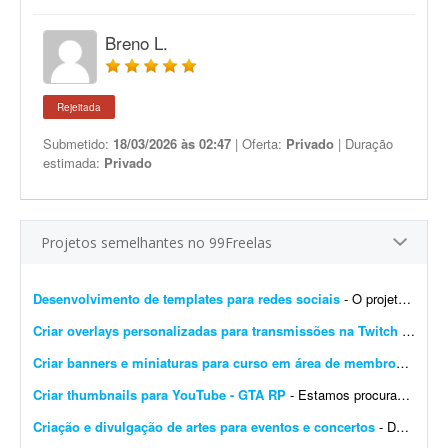
Breno L.
Rejeitada
Submetido:
18/03/2026 às 02:47
| Oferta:
Privado
| Duração
estimada:
Privado
Projetos semelhantes no 99Freelas
Desenvolvimento de templates para redes sociais
- O projeto consiste em: Dar continuidade a uma identidade visual já existente (logotipo, paleta e tipografia já estão prontos). Já possuem brand kit pronto e a demo da p...
Criar overlays personalizadas para transmissões na Twitch
- Procuro um designer gráfico talentoso para criar um conjunto completo de overlays personalizadas para minhas transmissões na Twitch. O objetivo é aprimorar a experiência ...
Criar banners e miniaturas para curso em área de membros
- Preci
Criar thumbnails para YouTube - GTA RP
- Estamos procurando um(a) designer de thumbnails experiente e criativo(a) para fazer parte da nossa equipe! Buscamos alguém que já tenha experiência com conteúdo de games...
Criação e divulgação de artes para eventos e concertos
- Dar visibilidade por meio de publicidade, marketing, imagens 4D, propagandas, digitações, criação de logotipos e artes em geral. O objetivo é inovar na forma com...