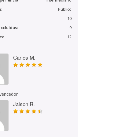
periência:
Intermediário
e:
Público
10
xcluídas:
9
s:
12
Carlos M.
 vencedor
Jaison R.