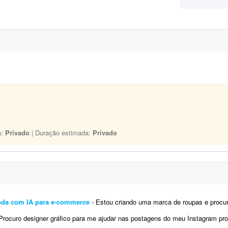
a:
Privado
| Duração estimada:
Privado
oda com IA para e-commerce
- Estou criando uma marca de roupas e procuro um profissional para me ajudar na preparação das
ocuro designer gráfico para me ajudar nas postagens do meu Instagram profissional. Algumas já foram feitas por mim, mas pre