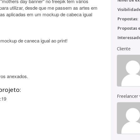
Nível de ex
 "mothers day banner" no freepik tem vários
 para utilizar, desde que me passem as artes em
Visibilidad
elas aplicadas em um mockup de cabeca igual
Propostas:
Propostas e
Interessado
ockup de caneca igual ao print!
Cliente
vos anexados.
projeto:
Freelancer
:19