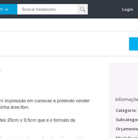
Login
rs
s
Informaçõe
com impressão em canecas e pretendo vender
inha área tbm.
Categoria:
tes 20cm x 9,5cm que e o formato da
Subcategor
Orçamento