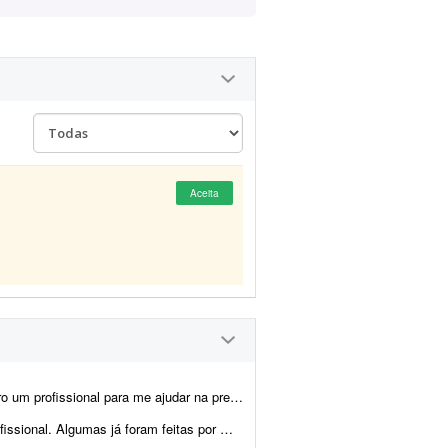
Aceita
 artes, montagem dos produtos e criação das imagens para e-commerce e an&uacu...
cisam ser melhoradas. Algumas pretendo manter como est&ati...