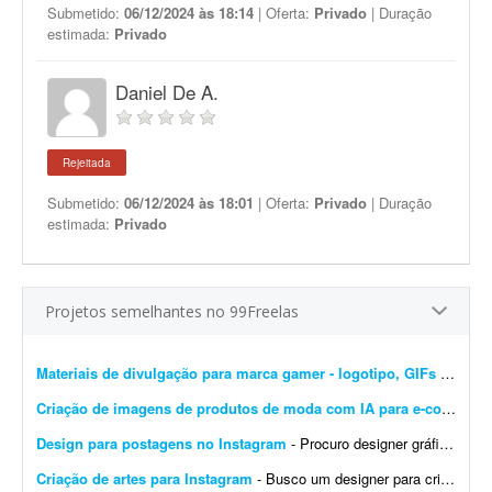
Submetido:
06/12/2024 às 18:14
| Oferta:
Privado
| Duração
estimada:
Privado
Daniel De A.
Rejeitada
Submetido:
06/12/2024 às 18:01
| Oferta:
Privado
| Duração
estimada:
Privado
Projetos semelhantes no 99Freelas
Materiais de divulgação para marca gamer - logotipo, GIFs e banners
Criação de imagens de produtos de moda com IA para e-commerce
Design para postagens no Instagram
- Procuro designer gráfico para me ajudar nas postagens do meu Instagram profissional. Algumas já foram feitas por mim, mas precisam ser melhoradas. Algumas pretendo manter como est&ati...
Criação de artes para Instagram
- Busco um designer para criação de artes para o Instagram. O designer receberá um calendário editorial já pronto, com direcionamento de headlines, subheadlines e ...