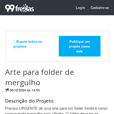
Login
Cadastre-se
« Buscar todos os
Publique um
projetos
projeto como
este
Arte para folder de
mergulho
06/12/2024 às 14:55
Descrição do Projeto:
Preciso URGENTE de uma arte para um folder frente e verso
promovendo mergulho com cilindro. O folder deve ter as