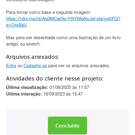
Para tomar como base a seguinte imagem:
https://1drv.ms/i/s!Aq3MCw5ju-YIhYMqNvJpI-zbcyqXFQ?
e=Ors8aU
Mas para ser desenhada como uma ilustração de um livro
antigo, ou sketch.
Arquivos anexados:
ou
para ver os arquivos anexados.
Entre
Cadastre-se
Atividades do cliente nesse projeto:
Última visualização:
01/08/2025 às 11:57
Última interação:
18/09/2023 às 15:47
Concluído