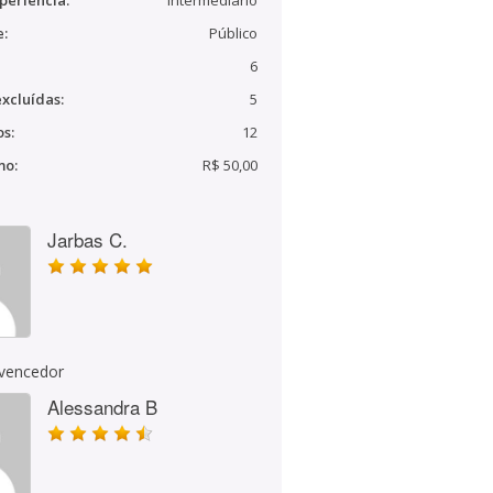
periência:
Intermediário
e:
Público
6
xcluídas:
5
s:
12
mo:
R$ 50,00
Jarbas C.
 vencedor
Alessandra B