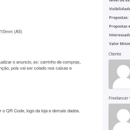
Nível de ex
Visibilidad
Propostas:
Propostas e
x210mm (A5)
Interessado
Valor Míni
Cliente
ualizar o anuncio, ex: carrinho de compras,
nção, pois vai ser colado nos caixas e
Freelancer
r o QR Code, logo da loja e demais dados.