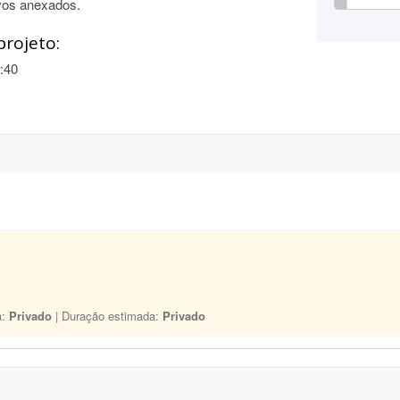
vos anexados.
projeto:
:40
a:
Privado
| Duração estimada:
Privado