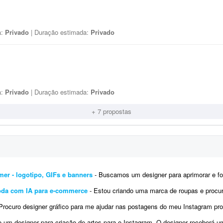
a:
Privado
| Duração estimada:
Privado
a:
Privado
| Duração estimada:
Privado
+ 7 propostas
mer - logotipo, GIFs e banners
- Buscamos um designer para aprimorar e fortalecer a identidade visual da nossa marca gamer. Já 
oda com IA para e-commerce
- Estou criando uma marca de roupas e procuro um profissional para me ajudar na preparação das
ocuro designer gráfico para me ajudar nas postagens do meu Instagram profissional. Algumas já foram feitas por mim, mas pre
 designer para criação de artes para o Instagram. O designer receberá um calendário editorial já pronto