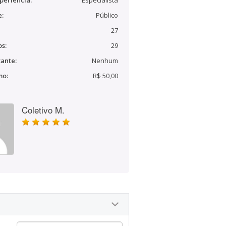
periência:
Especialista
e:
Público
27
s:
29
ante:
Nenhum
mo:
R$ 50,00
Coletivo M.