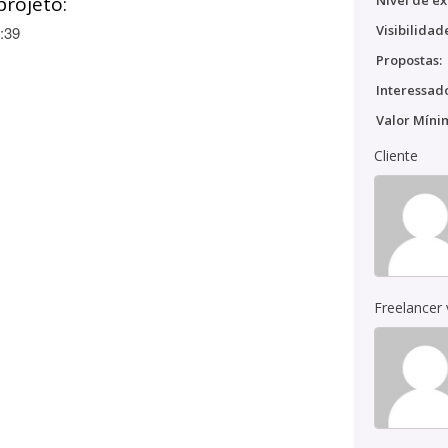
projeto:
Nível de ex
Visibilidad
:39
Propostas:
Interessado
Valor Míni
Cliente
Freelancer