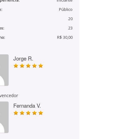
periência:
Iniciante
e:
Público
20
s:
23
mo:
R$ 30,00
Jorge R.
 vencedor
Fernanda V.