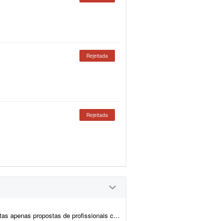
Rejeitada
Rejeitada
is com formação ou experiência comprovada em preparaç&atil...