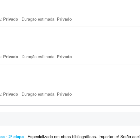
a:
Privado
| Duração estimada:
Privado
a:
Privado
| Duração estimada:
Privado
a:
Privado
| Duração estimada:
Privado
ca - 2ª etapa
- Especializado em obras bibliográficas. Importante! Serão aceitas apenas propostas de profissiona