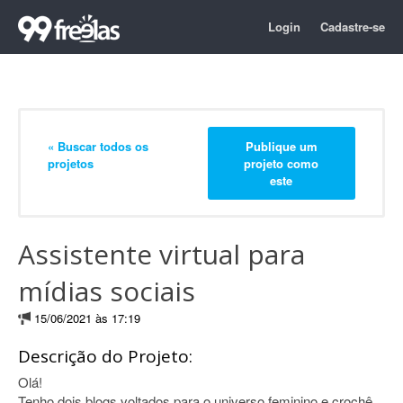
Login
Cadastre-se
« Buscar todos os
Publique um
projetos
projeto como
este
Assistente virtual para
mídias sociais
15/06/2021 às 17:19
Descrição do Projeto:
Olá!
Tenho dois blogs voltados para o universo feminino e crochê