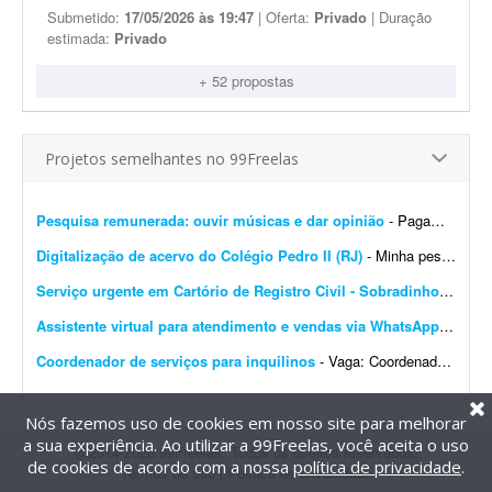
Submetido:
17/05/2026 às 19:47
| Oferta:
Privado
| Duração
estimada:
Privado
+ 52 propostas
Projetos semelhantes no 99Freelas
Pesquisa remunerada: ouvir músicas e dar opinião
- Pagamos para que você ouça músicas e dê sua opinião. Procuramos pessoas que ouvem músicas com frequência para participar de uma pesquisa de audiê...
Digitalização de acervo do Colégio Pedro II (RJ)
- Minha pesquisa investiga a institucionalização do ensino científico no ensino secundário brasileiro e a constituição da infraestrutura material (gabinetes,...
Serviço urgente em Cartório de Registro Civil - Sobradinho/DF
- Pr
Assistente virtual para atendimento e vendas via WhatsApp
- Estam
Coordenador de serviços para inquilinos
- Vaga: Coordenador de serviços para inquilinos. Inglês necessário. Objetivo da função Esta função é responsável pela execuç&atil...
Nós fazemos uso de cookies em nosso site para melhorar
a sua experiência. Ao utilizar a 99Freelas, você aceita o uso
@2014-2026 99Freelas. Todos os direitos reservados.
de cookies de acordo com a nossa
política de privacidade
.
Termos de uso
|
Política de privacidade