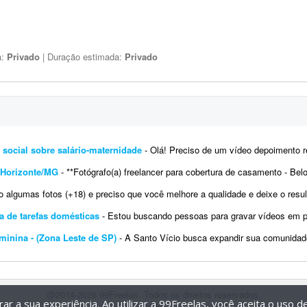
a:
Privado
| Duração estimada:
Privado
social sobre salário-maternidade
- Olá! Preciso de um vídeo depoimento realizado por uma mulher para uso como prova socia
 Horizonte/MG
- **Fotógrafo(a) freelancer para cobertura de casamento - Belo Horizonte/MG** Estou procurando um(a) fotógrafo(a) f
gumas fotos (+18) e preciso que você melhore a qualidade e deixe o resultado bastante profissional. As imagens são pa
a de tarefas domésticas
- Estou buscando pessoas para gravar vídeos em primeira pessoa (POV) de atividades domésticas do dia a d
inina - (Zona Leste de SP)
- A Santo Vício busca expandir sua comunidade de criadoras de conteúdo e influenciadoras de 
@2014-2026 99Freelas. Todos os direitos reservados.
r a sua experiência. Ao utilizar a 99Freelas, você aceita o uso 