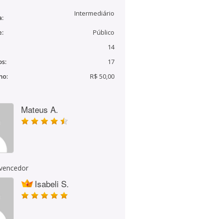
Intermediário
a:
e:
Público
14
s:
17
mo:
R$ 50,00
Mateus A.
 vencedor
Isabeli S.