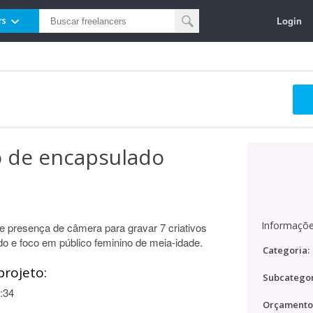
Login
rs
o de encapsulado
Informaçõe
 presença de câmera para gravar 7 criativos
cido e foco em público feminino de meia-idade.
Categoria:
projeto:
Subcategor
:34
Orçamento