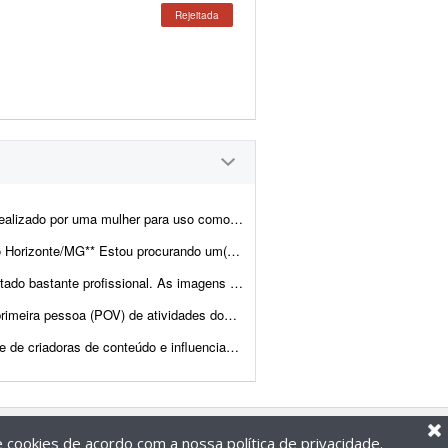
Rejeitada
l, falando sobre um benefício relacionado ao salário-maternidade. O depoimento dev...
reelancer para atuar na cobertura de um casamento em Belo Horizonte/M...
ra uso no meu site de trabalho. Gostaria que, se poss&iacu...
ia, para um projeto de coleta de dados para treinamento de inteligência art...
moda feminina para co-criar produções autênticas com identidade. Acredita...
de cookies de acordo com a nossa
política de privacidade
.