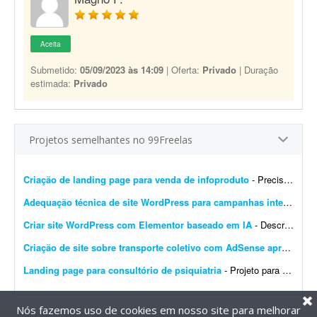
Aceita
Submetido:
05/09/2023 às 14:09
| Oferta:
Privado
| Duração
estimada:
Privado
Projetos semelhantes no 99Freelas
Criação de landing page para venda de infoproduto
- Preciso de profissional que crie uma landing page que gere conversão para infoproduto. A página deve ter conteúdo e layout focados em vendas, com elementos que incentivem a con...
Adequação técnica de site WordPress para campanhas internacionais
Criar site WordPress com Elementor baseado em IA
- Descrição do Projeto: Candidate-se se você tem experiência comprovada com essa demanda. Envie junto à proposta sites que fez com Elementor, incluindo wireframes/ar...
Criação de site sobre transporte coletivo com AdSense aprovado
- 
Landing page para consultório de psiquiatria
- Projeto para criação de landing page para consultório de psiquiatria. Escopo do projeto: Desenvolvimento completo da landing page. Design moderno, limpo e com foco em convers&...
Nós fazemos uso de cookies em nosso site para melhorar