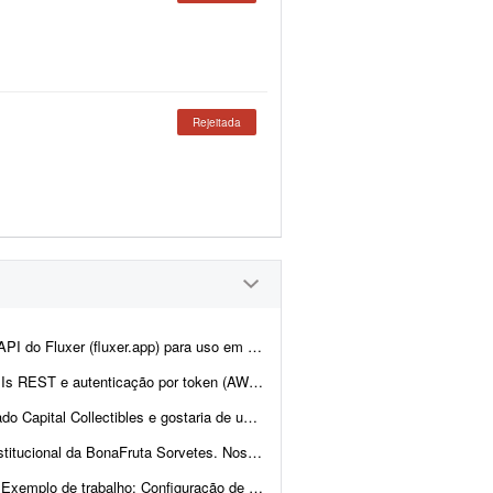
Rejeitada
ne. A ideia é manter praticamente toda a estrutura atual da plata...
en (AWS Cognito é diferencial). O design j&aacut...
nd e back-end para nos ajudar a revisar a estrutura e validar a p...
pal referência de experiência, qualidade visual, navegaç&a...
de trabalho: Configuração de VPS, scrap...