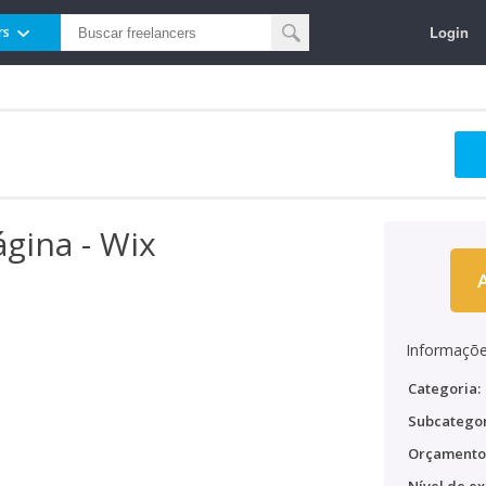
Login
rs
ágina - Wix
Informaçõe
Categoria:
Subcategor
Orçamento