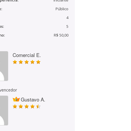
periência:
Iniciante
e:
Público
4
s:
5
mo:
R$ 50,00
Comercial E.
 vencedor
Gustavo A.