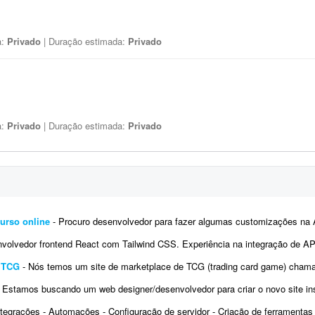
a:
Privado
| Duração estimada:
Privado
a:
Privado
| Duração estimada:
Privado
urso online
- Procuro desenvolvedor para fazer algumas customizações na API do Fluxer (fluxer.app) para uso em um curso onli
vedor frontend React com Tailwind CSS. Experiência na integração de APIs REST e autenticação por tok
e TCG
- Nós temos um site de marketplace de TCG (trading card game) chamado Capital Collectibles e gostaria de um programador front-e
 Estamos buscando um web designer/desenvolvedor para criar o novo site institucional da BonaFruta Sorvetes. Nossa princi
ntegrações - Automações - Configuração de servidor - Criação de ferramentas Exemplo 