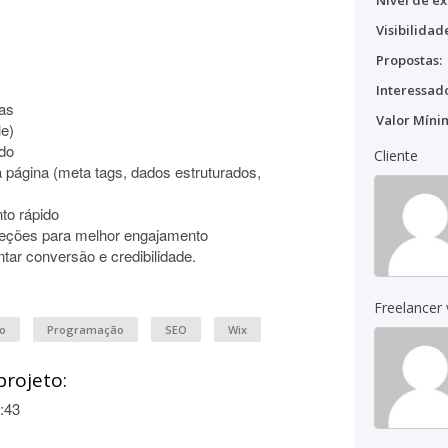
Nível de ex
Visibilidad
Propostas:
Interessado
nas
Valor Míni
le)
údo
Cliente
página (meta tags, dados estruturados,
to rápido
seções para melhor engajamento
tar conversão e credibilidade.
Freelancer
vo
Programação
SEO
Wix
projeto:
:43