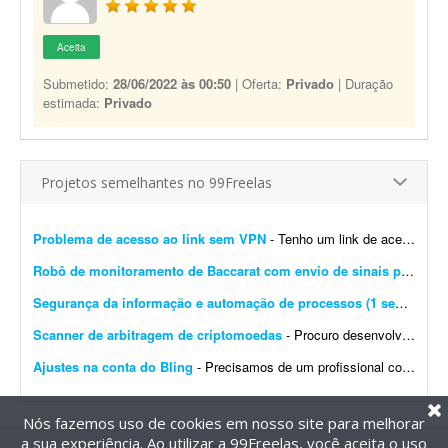
Aceita
Submetido:
28/06/2022 às 00:50
| Oferta:
Privado
| Duração
estimada:
Privado
Projetos semelhantes no 99Freelas
Problema de acesso ao link sem VPN
- Tenho um link de acesso web que funciona normalmente apenas quando a VPN do dispositivo está ativada. Quando tento acessar o mesmo link sem VPN, a página não carrega e apresen...
Robô de monitoramento de Baccarat com envio de sinais para Telegram
Segurança da informação e automação de processos (1 semana)
- 
Scanner de arbitragem de criptomoedas
- Procuro desenvolvedor full stack para criar uma plataforma profissional e scanner de arbitragem de criptomoedas, semelhante às principais soluções internacionais do mercado, po...
Ajustes na conta do Bling
- Precisamos de um profissional com experiência em e-commerce e em configurações no Bling. Atualmente temos a conta de um cliente integrada com loja própria, Mercado Livre,...
Nós fazemos uso de cookies em nosso site para melhorar
a sua experiência. Ao utilizar a 99Freelas, você aceita o uso