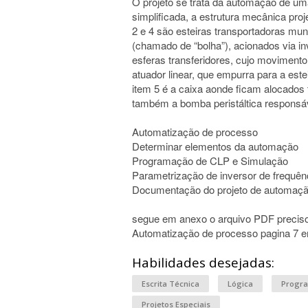
O projeto se trata da automação de um
simplificada, a estrutura mecânica proj
2 e 4 são esteiras transportadoras mu
(chamado de “bolha”), acionados via i
esferas transferidores, cujo moviment
atuador linear, que empurra para a est
item 5 é a caixa aonde ficam alocados
também a bomba peristáltica responsáve
Automatização de processo
Determinar elementos da automação
Programação de CLP e Simulação
Parametrização de inversor de frequên
Documentação do projeto de automaç
segue em anexo o arquivo PDF preciso
Automatização de processo pagina 7 e
Habilidades desejadas:
Escrita Técnica
Lógica
Progr
Projetos Especiais