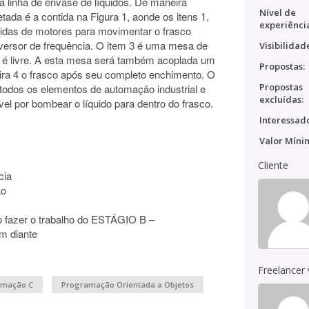
a linha de envase de líquidos. De maneira
Nível de
etada é a contida na Figura 1, aonde os itens 1,
experiênci
nidas de motores para movimentar o frasco
nversor de frequência. O item 3 é uma mesa de
Visibilidad
o é livre. A esta mesa será também acoplada um
Propostas:
eira 4 o frasco após seu completo enchimento. O
Propostas
 todos os elementos de automação industrial e
excluídas:
l por bombear o líquido para dentro do frasco.
Interessado
Valor Míni
Cliente
cia
ão
 fazer o trabalho do ESTÁGIO B –
m diante
Freelancer
amação C
Programação Orientada a Objetos