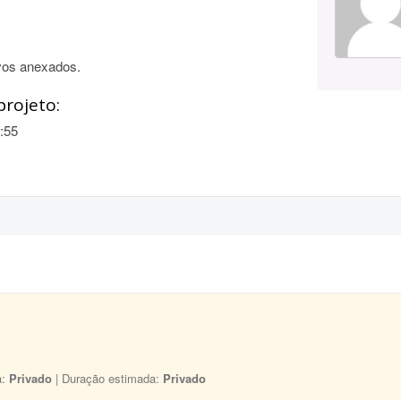
vos anexados.
projeto:
:55
a:
Privado
| Duração estimada:
Privado