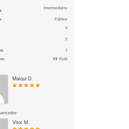
Intermediário
a:
e:
Público
6
5
s:
7
mo:
R$ 70,00
Maiqui D.
 vencedor
Vitor M.