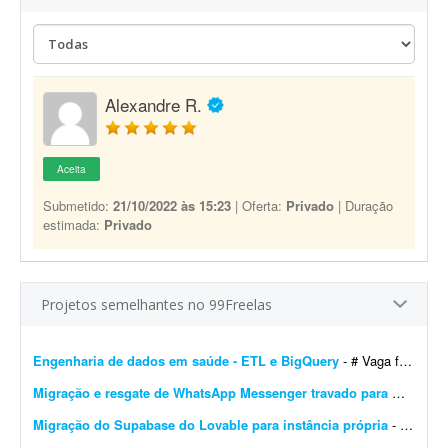
Alexandre R.
Aceita
Submetido:
21/10/2022 às 15:23
| Oferta:
Privado
| Duração
estimada:
Privado
Projetos semelhantes no 99Freelas
Engenharia de dados em saúde - ETL e BigQuery
- # Vaga freelancer - Especialista em Dados de Saúde (Pleno/Sênior) | ETL, BigQuery e Integração de Sistemas ## Sobre o projeto Buscamos um profissional, nível Ple...
Migração e resgate de WhatsApp Messenger travado para WhatsApp Business
Migração do Supabase do Lovable para instância própria
- Migração do projeto Supabase atualmente hospedado no Lovable para uma instância própria, sem migração de dados. Escopo do trabalho: - Criar novo projeto no...