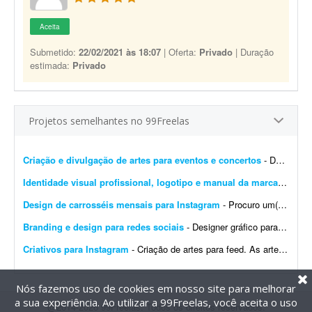
Aceita
Submetido:
22/02/2021 às 18:07
| Oferta:
Privado
| Duração
estimada:
Privado
Projetos semelhantes no 99Freelas
Criação e divulgação de artes para eventos e concertos
- Dar visibilidade por meio de publicidade, marketing, imagens 4D, propagandas, digitações, criação de logotipos e artes em geral. O objetivo é inovar na forma com...
Identidade visual profissional, logotipo e manual da marca
- Crio u
Design de carrosséis mensais para Instagram
- Procuro um(a) designer para criar 4 carrosséis por mês para o Instagram de uma franquia de uma rede de farmácias. A marca já tem identidade visual definida pela rede/mat...
Branding e design para redes sociais
- Designer gráfico para startup SaaS na área da saúde (projeto inicial com possibilidade de longo prazo) Sobre a empresa A Sulnex é uma startup SaaS brasileira em desenv...
Criativos para Instagram
- Criação de artes para feed. As artes para stories serão adaptações/replicações das peças do feed, com os ajustes necessários ao forma...
Nós fazemos uso de cookies em nosso site para melhorar
a sua experiência. Ao utilizar a 99Freelas, você aceita o uso
@2014-2026 99Freelas. Todos os direitos reservados.