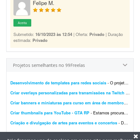
Felipe M.
Aceita
Submetido:
16/10/2023 às 12:54
| Oferta:
Privado
| Duração
estimada:
Privado
Projetos semelhantes no 99Freelas
Desenvolvimento de templates para redes sociais
- O projeto consiste em: Dar continuidade a uma identidade visual já existente (logotipo, paleta e tipografia já estão prontos). Já possuem brand kit pronto e a demo da p...
Criar overlays personalizadas para transmissões na Twitch
- Procuro um designer gráfico talentoso para criar um conjunto completo de overlays personalizadas para minhas transmissões na Twitch. O objetivo é aprimorar a experiência ...
Criar banners e miniaturas para curso em área de membros
- Preci
Criar thumbnails para YouTube - GTA RP
- Estamos procurando um(a) designer de thumbnails experiente e criativo(a) para fazer parte da nossa equipe! Buscamos alguém que já tenha experiência com conteúdo de games...
Criação e divulgação de artes para eventos e concertos
- Dar visibilidade por meio de publicidade, marketing, imagens 4D, propagandas, digitações, criação de logotipos e artes em geral. O objetivo é inovar na forma com...