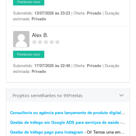
Freelancer novo
Submetido:
13/07/2026 às 23:23
| Oferta:
Privado
| Duração
estimada:
Privado
Alex B.
Freelancer novo
Submetido:
17/07/2026 às 22:48
| Oferta:
Privado
| Duração
estimada:
Privado
Projetos semelhantes no 99Freelas
Consultoria ou agência para lançamento de produto digital
- Freel
Gestão de tráfego em Google ADS para serviços de saúde
- Preciso de um freelancer com experiência em tráfego no Google Ads para gerenciar uma campanha local voltada a serviços de saúde. No momento o investimento em créd...
Gestão de tráfego pago para Instagram
- Oi! Temos uma empresa de consultoria de marca e conteúdo. Precisamos de uma pessoa que nos ajude a executar tráfego pago no Instagram para nossos clientes. Temos todo o contexto dos ...