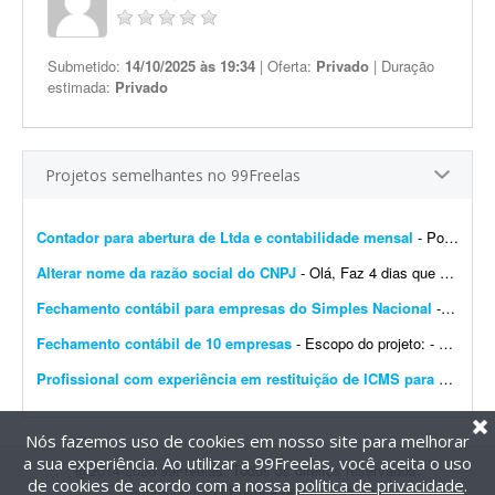
Submetido:
14/10/2025 às 19:34
| Oferta:
Privado
| Duração
estimada:
Privado
Projetos semelhantes no 99Freelas
Contador para abertura de Ltda e contabilidade mensal
- Português: Procuro um contador ou escritório de contabilidade para uma Ltda em constituição no Rio de Janeiro, com sócio estrangeiro não residente (belga)....
Alterar nome da razão social do CNPJ
- Olá, Faz 4 dias que abri um CNPJ novo no Simples Nacional. Precisei abrir uma conta no TikTok e o CPF aparece com meu nome de casada; por isso houve divergência no nome registrado na ...
Fechamento contábil para empresas do Simples Nacional
- - Fechamento contábil de 30 empresas do Simples Nacional, referente a 2025. - Entrega com contas conciliadas e demonstrativo de composição de contas. - Empresas prestadoras de ...
Fechamento contábil de 10 empresas
- Escopo do projeto: - Fechamento contábil de 10 empresas, período de janeiro a junho. - Entrega com contas conciliadas e composição de contas. - Empresas, majoritariament...
Profissional com experiência em restituição de ICMS para produtor rural
Nós fazemos uso de cookies em nosso site para melhorar
a sua experiência. Ao utilizar a 99Freelas, você aceita o uso
@2014-2026 99Freelas. Todos os direitos reservados.
de cookies de acordo com a nossa
política de privacidade
.
Termos de uso
|
Política de privacidade