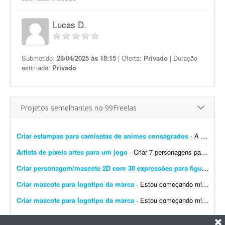
Lucas D.
Submetido:
28/04/2025 às 18:15
| Oferta:
Privado
| Duração
estimada:
Privado
Projetos semelhantes no 99Freelas
Criar estampas para camisetas de animes consagrados
- A ideia é criar oito artes para camisetas oversized para quatro animes consagrados diferentes. São quatro ilustrações maiores para as costas e quatro menores para o lado...
Artista de pixels artes para um jogo
- Criar 7 personagens para um jogo, em pixel art e assets para os 7 personagens (estilo caixa de dialogo como do stardew Valley)
Criar personagem/mascote 2D com 30 expressões para figurinhas de vídeo
Criar mascote para logotipo da marca
- Estou começando minha marca, por isso tenho orçamento limitado. Quero encontrar a opção com melhor custo-benefício para este momento. Presto bastante atenç...
Criar mascote para logotipo da marca
- Estou começando minha marca, por isso conto com orçamento limitado. Quero encontrar o melhor custo-benefício para esse momento. Presto bastante atenção aos detalh...