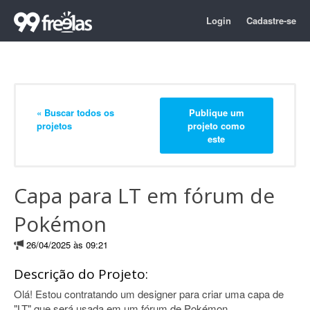
Login
Cadastre-se
« Buscar todos os
Publique um
projetos
projeto como
este
Capa para LT em fórum de
Pokémon
26/04/2025 às 09:21
Descrição do Projeto:
Olá! Estou contratando um designer para criar uma capa de
"LT" que será usada em um fórum de Pokémon,