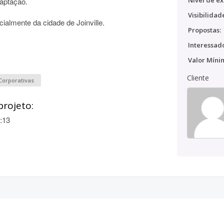
Nível de ex
captação.
Visibilidad
ialmente da cidade de Joinville.
Propostas:
Interessado
Valor Míni
Cliente
Corporativas
projeto:
:13