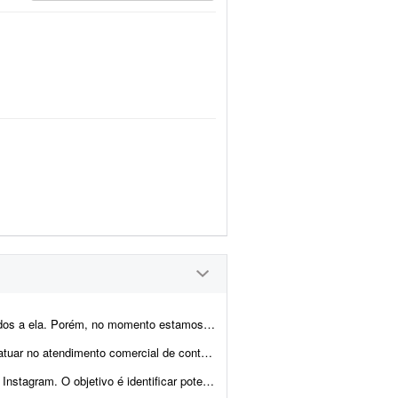
 ajuda para atrair mais clientes. Para este primeiro trabalho, f...
ados em nossas soluções. O profissional será responsável por atender, qualifica...
lientes na nossa base de seguidores e buscar perfis estrat&eacut...