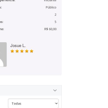
periência:
Iniciante
e:
Público
2
s:
5
mo:
R$ 60,00
Josue L.