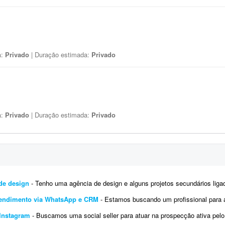
a:
Privado
| Duração estimada:
Privado
a:
Privado
| Duração estimada:
Privado
de design
- Tenho uma agência de design e alguns projetos secundários ligados a ela. Porém, no momento estamos precisando de
atendimento via WhatsApp e CRM
- Estamos buscando um profissional para atuar no atendimento comercial de contatos interess
 Instagram
- Buscamos uma social seller para atuar na prospecção ativa pelo Instagram. O objetivo é identificar potenciais c