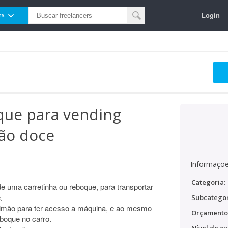
Login
rs
que para vending
ão doce
Informaçõe
Categoria:
e uma carretinha ou reboque, para transportar
.
Subcategor
rrimão para ter acesso a máquina, e ao mesmo
Orçamento
eboque no carro.