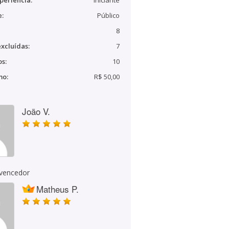
periência:
Iniciante
e:
Público
8
xcluídas:
7
s:
10
mo:
R$ 50,00
João V.
 vencedor
Matheus P.