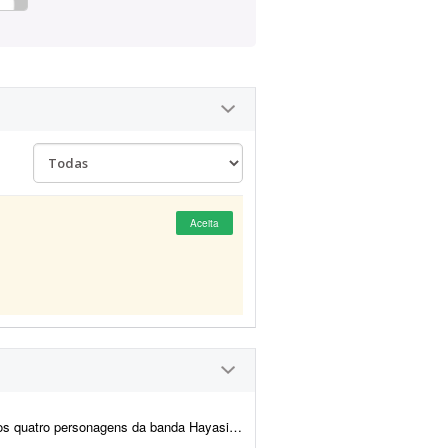
Aceita
 A cena de referência está em anexo. Minha ideia é que os personage...