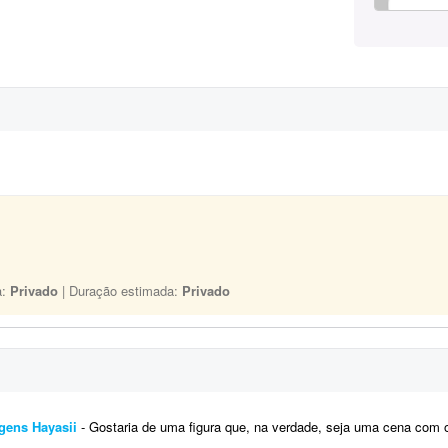
a:
Privado
| Duração estimada:
Privado
agens Hayasii
- Gostaria de uma figura que, na verdade, seja uma cena com os quatro personagens da banda Hayasii, de DanDaDan.