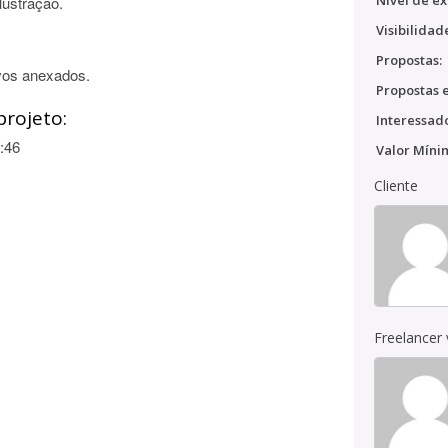
Nível de ex
lustração.
Visibilidad
Propostas:
vos anexados.
Propostas e
projeto:
Interessado
:46
Valor Míni
Cliente
Freelancer