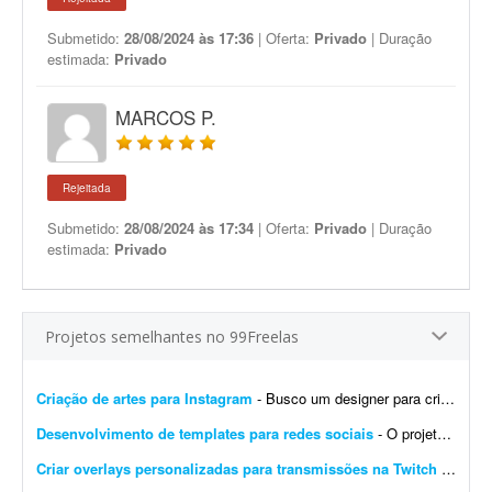
Submetido:
28/08/2024 às 17:36
| Oferta:
Privado
| Duração
estimada:
Privado
MARCOS P.
Rejeitada
Submetido:
28/08/2024 às 17:34
| Oferta:
Privado
| Duração
estimada:
Privado
Projetos semelhantes no 99Freelas
Criação de artes para Instagram
- Busco um designer para criação de artes para o Instagram. O designer receberá um calendário editorial já pronto, com direcionamento de headlines, subheadlines e ...
Desenvolvimento de templates para redes sociais
- O projeto consiste em: Dar continuidade a uma identidade visual já existente (logotipo, paleta e tipografia já estão prontos). Já possuem brand kit pronto e a demo da p...
Criar overlays personalizadas para transmissões na Twitch
- Procuro um designer gráfico talentoso para criar um conjunto completo de overlays personalizadas para minhas transmissões na Twitch. O objetivo é aprimorar a experiência ...