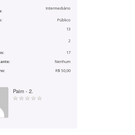
Intermediário
a:
e:
Público
13
2
s:
17
ante:
Nenhum
mo:
R$ 50,00
Paim - 2.