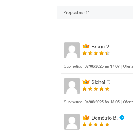
Propostas (11)
Bruno V.
Submetido:
07/08/2025 às 17:07
| Ofert
Sidnei T.
Submetido:
04/08/2025 às 18:05
| Ofert
Demétrio B.