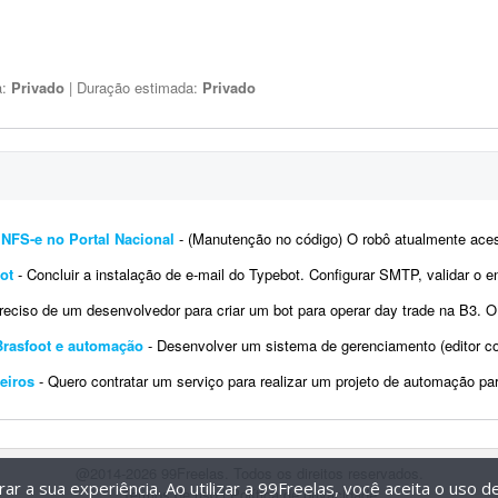
a:
Privado
| Duração estimada:
Privado
NFS-e no Portal Nacional
- (Manutenção no código) O robô atualmente acessa o Portal Nacional da NFS-e com o certificad
ot
- Concluir a instalação de e-mail do Typebot. Configurar SMTP, validar o envio de mensagens e integrar a funci
ciso de um desenvolvedor para criar um bot para operar day trade na B3. O robô deve ser desenvolvido para MetaTrader 5. Po
Brasfoot e automação
- Desenvolver um sistema de gerenciamento (editor completo) para o jogo Brasfoot, a fim de permitir ed
eiros
- Quero contratar um serviço para realizar um projeto de automação para buscas automáticas em sites
@2014-2026 99Freelas. Todos os direitos reservados.
r a sua experiência. Ao utilizar a 99Freelas, você aceita o uso 
Termos de uso
|
Política de privacidade