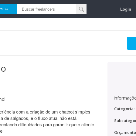
Login
rs
mo
Informaçõe
mo!
Categoria:
riência com a criação de um chatbot simples
 de salgados, e o fluxo atual não está
Subcategor
ntando dificuldades para garantir que o cliente
e.
Orçamento