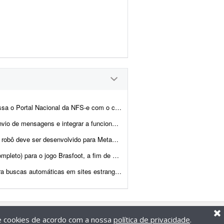
o digital de cada empresa, confere se as notas emitidas no mês batem com...
onalidade com a instância atual. Entregar documentação ...
r favor, apresente exemplos de bots já desenvolvidos, bem ...
ição simples e prática das principais características dos jogadores e...
 estrangeiros. Preferência por implementação em Pyth...
de cookies de acordo com a nossa
política de privacidade
.