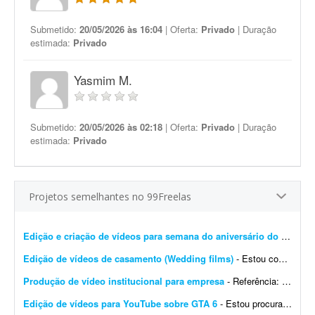
Submetido:
20/05/2026 às 16:04
| Oferta:
Privado
| Duração
estimada:
Privado
Yasmim M.
Submetido:
20/05/2026 às 02:18
| Oferta:
Privado
| Duração
estimada:
Privado
Projetos semelhantes no 99Freelas
Edição e criação de vídeos para semana do aniversário do pastor
-
Edição de vídeos de casamento (Wedding films)
- Estou com muito trabalho e pouco tempo para editar, porque a produtora está crescendo. Preciso de um(a) editor(a) de confiança que entregue a mesma qualidade dos vídeos que j&a...
Produção de vídeo institucional para empresa
- Referência: https://www.instagram.com/p/DZ7vJqmgmw9/?igsh=NDM4eTNjY3NnbzZ2 Meu sistema: https://locapronto.com.br Preciso da produção de um vídeo institucional para apr...
Edição de vídeos para YouTube sobre GTA 6
- Estou procurando um editor de vídeo para editar vídeos longos para YouTube, mais especificamente sobre GTA 6. A edição não precisa ser muito sofisticada. Procuro...