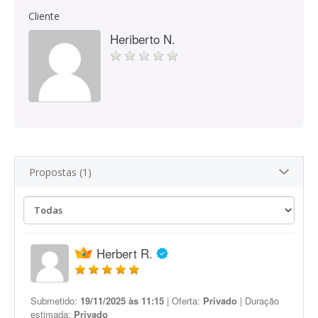
Cliente
Heriberto N.
Propostas (1)
Herbert R.
Submetido:
19/11/2025 às 11:15
| Oferta:
Privado
| Duração
estimada:
Privado