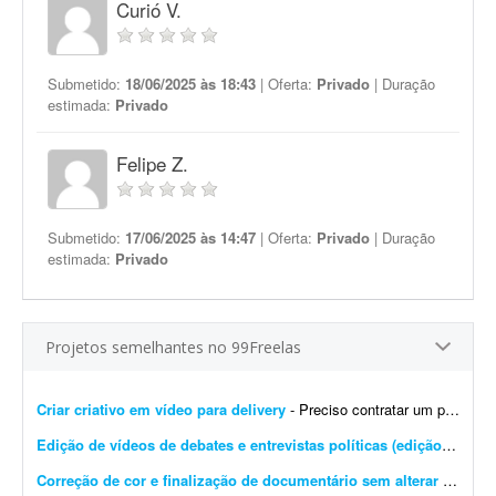
Curió V.
Submetido:
18/06/2025 às 18:43
| Oferta:
Privado
| Duração
estimada:
Privado
Felipe Z.
Submetido:
17/06/2025 às 14:47
| Oferta:
Privado
| Duração
estimada:
Privado
Projetos semelhantes no 99Freelas
Criar criativo em vídeo para delivery
- Preciso contratar um profissional para editar e/ou produzir um criativo em vídeo para tráfego pago (Instagram/Facebook), focado em delivery de espetinho, marmitinhas e pão de a...
Edição de vídeos de debates e entrevistas políticas (edição simples)
Correção de cor e finalização de documentário sem alterar narrativa