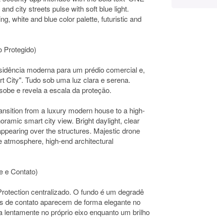
d city streets pulse with soft blue light.
ing, white and blue color palette, futuristic and
o Protegido)
esidência moderna para um prédio comercial e,
 City". Tudo sob uma luz clara e serena.
obe e revela a escala da proteção.
nsition from a luxury modern house to a high-
noramic smart city view. Bright daylight, clear
 appearing over the structures. Majestic drone
 atmosphere, high-end architectural
e e Contato)
rotection centralizado. O fundo é um degradê
s de contato aparecem de forma elegante no
ra lentamente no próprio eixo enquanto um brilho