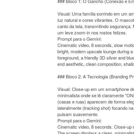
### Bloco 1: O Gancho (Conexão e E
Visual: Uma família sorrindo em um am
luz natural e cores vibrantes. O masco
canto da tela, transmitindo seguranç
um leve zoom-in nos rostos felizes.
Prompt para o Gemini:
Cinematic video, 8 seconds, slow motio
bright, modern upscale lounge during a 
foreground, a friendly 3D silver and b
end aesthetic, clean composition, shallow
### Bloco 2: A Tecnologia (Branding Pr
Visual: Close-up em um smartphone de 
minimalista onde se lê claramente "
(casas e ruas) aparecem de forma ele
lateralmente (tracking shot) focando na
pulsam suavemente.
Prompt para o Gemini:
Cinematic video, 8 seconds. Close-up 
The screen displays a clean, minimalist