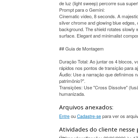
de luz (light sweep) percorre sua superf
Prompt para o Gemini:
Cinematic video, 8 seconds. A majestic 
silver chrome and glowing blue edges, c
background. The shield rotates slowly wi
surface. Elegant and minimalist compos
## Guia de Montagem
Duração Total: Ao juntar os 4 blocos,
rápidos nos pontos de transição para a
Áudio: Use a narração que definimos na 
patrimônio?".
Transições: Use "Cross Dissolve" (fus
humanizada.
Arquivos anexados:
ou
para ver os arqui
Entre
Cadastre-se
Atividades do cliente nesse 