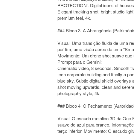
PROTECTION'. Digital icons of houses an
Elegant tracking shot, bright studio light
premium feel, 4k.
### Bloco 3: A Abrangência (Patrimôni
Visual: Uma transição fluida de uma r
por fim, uma visão aérea de uma "Smart
Movimento: Um drone shot suave que s
Prompt para o Gemini:
Cinematic video, 8 seconds. Smooth tra
tech corporate building and finally a pa
blue sky. Subtle digital shield overlays
shot moving upwards, clean and serene
photography style, 4k.
### Bloco 4: O Fechamento (Autoridad
Visual: O escudo metálico 3D da One P
suave de azul para branco. Informaçõe
terço inferior. Movimento: O escudo gi