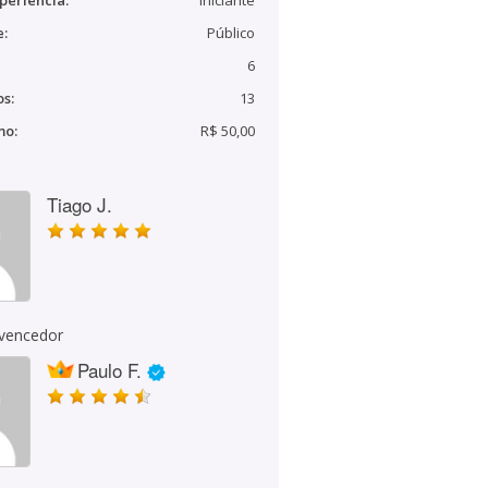
periência:
Iniciante
e:
Público
6
s:
13
mo:
R$ 50,00
Tiago J.
 vencedor
Paulo F.