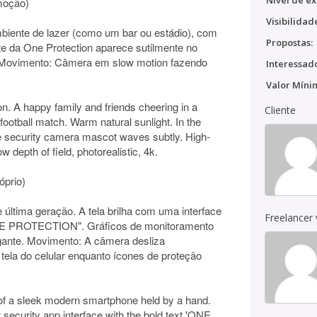
Nível de ex
moção)
Visibilidad
biente de lazer (como um bar ou estádio), com
Propostas:
te da One Protection aparece sutilmente no
a. Movimento: Câmera em slow motion fazendo
Interessado
Valor Míni
n. A happy family and friends cheering in a
Cliente
football match. Warm natural sunlight. In the
lue security camera mascot waves subtly. High-
 depth of field, photorealistic, 4k.
óprio)
última geração. A tela brilha com uma interface
Freelancer
ONE PROTECTION". Gráficos de monitoramento
gante. Movimento: A câmera desliza
 tela do celular enquanto ícones de proteção
of a sleek modern smartphone held by a hand.
 security app interface with the bold text 'ONE